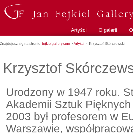
Artyści
O galerii
O
Znajdujesz się na stronie:
fejkielgallery.com
>
Artyści
> Krzysztof Skórczewski
Krzysztof Skórczews
Urodzony w 1947 roku. St
Akademii Sztuk Pięknych
2003 był profesorem w Eu
Warszawie, współpracowa