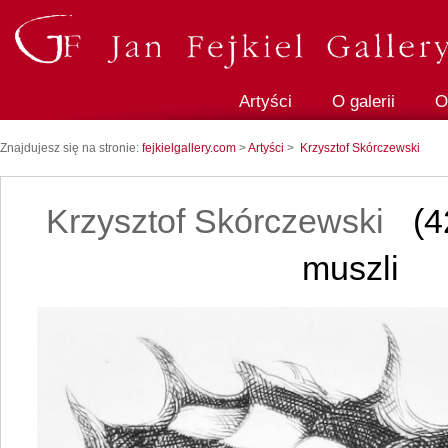
Artyści
O galerii
O
Znajdujesz się na stronie:
fejkielgallery.com
>
Artyści
>
Krzysztof Skórczewski
Krzysztof Skórczewski
(4
muszli