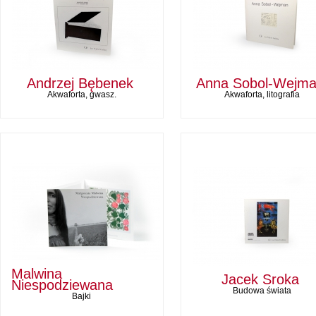
Andrzej Bębenek
Anna Sobol-Wejm
Akwaforta, gwasz.
Akwaforta, litografia
Malwina
Jacek Sroka
Niespodziewana
Budowa świata
Bajki