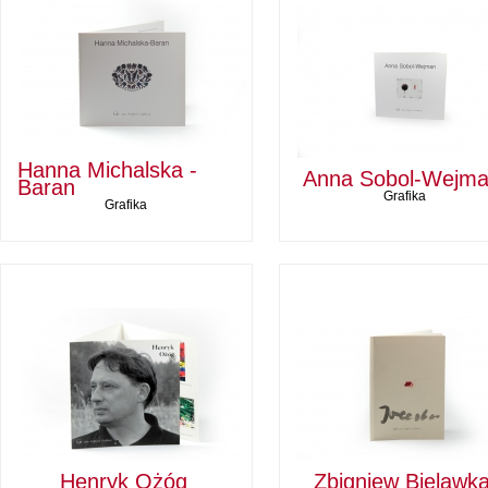
Hanna Michalska -
Anna Sobol-Wejm
Baran
Grafika
Grafika
Henryk Ożóg
Zbigniew Bielawk