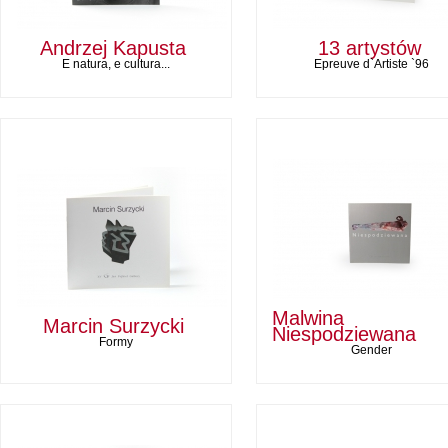
Andrzej Kapusta
13 artystów
E natura, e cultura...
Epreuve d`Artiste `96
Malwina
Marcin Surzycki
Niespodziewana
Formy
Gender