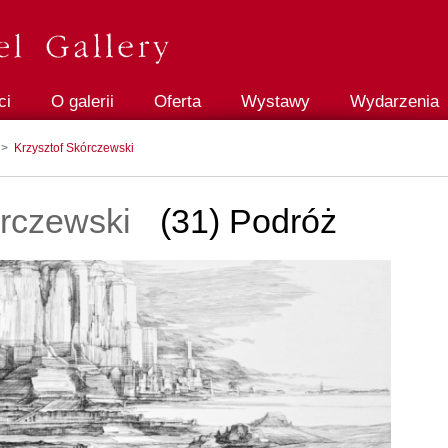
ci
O galerii
Oferta
Wystawy
Wydarzenia
>
Krzysztof Skórczewski
órczewski
(31) Podróż