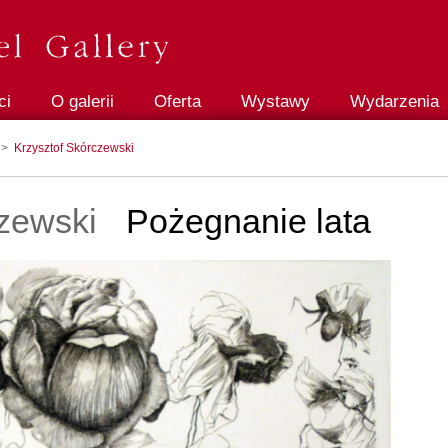
ci
O galerii
Oferta
Wystawy
Wydarzenia
>
Krzysztof Skórczewski
czewski
Pożegnanie lata