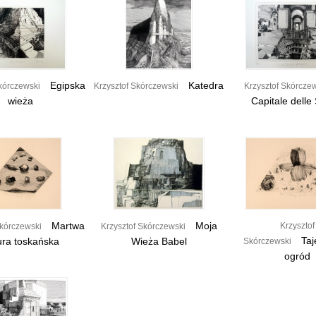
Egipska
Katedra
kórczewski
Krzysztof Skórczewski
Krzysztof Skórcze
wieża
Capitale delle 
Martwa
Moja
Krzysztof
Skórczewski
Krzysztof Skórczewski
Taj
ura toskańska
Wieża Babel
Skórczewski
ogród