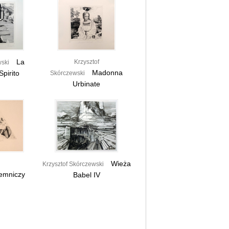
La
Krzysztof
wski
Madonna
Spirito
Skórczewski
Urbinate
Wieża
Krzysztof Skórczewski
emniczy
Babel IV