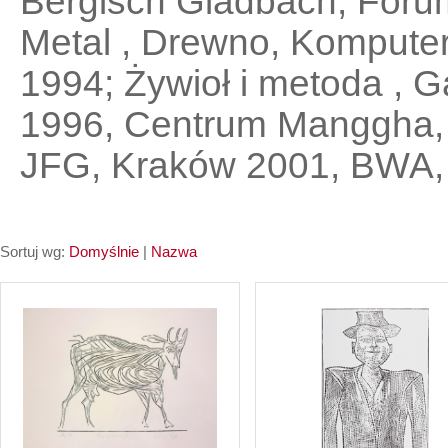
Bergisch Gladbach, Foru
Metal , Drewno, Kompute
1994; Żywioł i metoda , G
1996, Centrum Manggha,
JFG, Kraków 2001, BWA, 
Sortuj wg:
Domyślnie
|
Nazwa