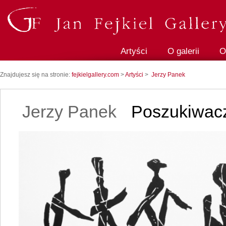
Artyści
O galerii
O
Znajdujesz się na stronie:
fejkielgallery.com
>
Artyści
>
Jerzy Panek
Jerzy Panek
Poszukiwacz