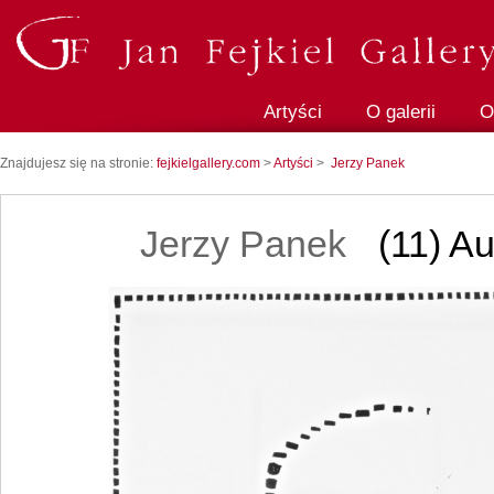
Artyści
O galerii
O
Znajdujesz się na stronie:
fejkielgallery.com
>
Artyści
>
Jerzy Panek
Jerzy Panek
(11) Au