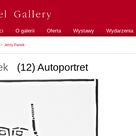
ci
O galerii
Oferta
Wystawy
Wydarzenia
>
Jerzy Panek
ek
(12) Autoportret