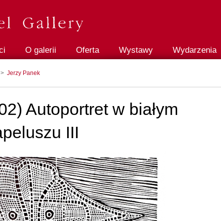
ci
O galerii
Oferta
Wystawy
Wydarzenia
>
Jerzy Panek
02) Autoportret w białym
peluszu III