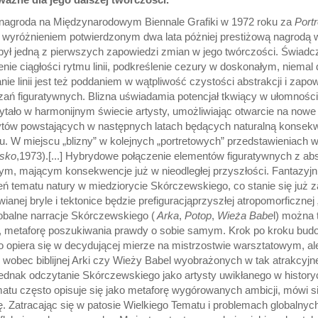
nagroda na Międzynarodowym Biennale Grafiki w 1972 roku za
Portr
wyróżnieniem potwierdzonym dwa lata póżniej prestiżową nagrodą w
t był jedną z pierwszych zapowiedzi zmian w jego twórczości. Świad
enie ciągłości rytmu linii, podkreślenie cezury w doskonałym, niem
nie linii jest też poddaniem w wątpliwość czystości abstrakcji i zap
zań figuratywnych. Blizna uświadamia potencjał tkwiący w ułomnośc
ytało w harmonijnym świecie artysty, umożliwiając otwarcie na nowe r
rytów powstających w następnych latach będących naturalną konse
u. W miejscu „blizny” w kolejnych „portretowych” przedstawieniach w
sko
,1973).[...] Hybrydowe połączenie elementów figuratywnych z abs
 mającym konsekwencje już w nieodległej przyszłości. Fantazyjn
 tematu natury w miedziorycie Skórczewskiego, co stanie się już za k
anej bryle i tektonice będzie prefiguracjąprzyszłej atropomorficznej 
lobalne narracje Skórczewskiego (
Arka
,
Potop
,
Wieża Babe
l) można 
źni, metaforę poszukiwania prawdy o sobie samym. Krok po kroku bud
opiera się w decydującej mierze na mistrzostwie warsztatowym, ale
wobec biblijnej Arki czy Wieży Babel wyobrażonych w tak atrakcyjne
ednak odczytanie Skórczewskiego jako artysty uwikłanego w historyc
tematu często opisuje się jako metaforę wygórowanych ambicji, mówi s
 Zatracając się w patosie Wielkiego Tematu i problemach globalnyc