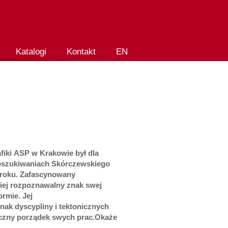
Katalogi
Kontakt
EN
fiki
ASP w Krakowi
e był dla
szukiwaniach Skórczewskiego
roku.
Z
afascynowany
niej rozpoznawalny znak swej
ormie
.
Jej
nak
dyscypliny i tektonicznych
czny porządek swych prac.
O
każe