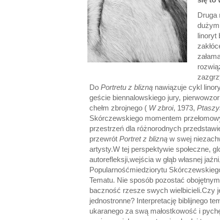
Druga 
dużym 
linory
zakłóc
załama
rozwią
zazgrz
Do
Portretu z blizną
nawiązuje cykl lino
geście biennalowskiego jury, pierwowzor
chełm zbrojnego (
W zbroi
, 1973,
Ptaszy
Skórczewskiego momentem przełomowym,
przestrzeń dla różnorodnych przedstawień
przewrót
Portret z blizną
w swej niezachwi
artysty.W tej perspektywie społeczne, g
autorefleksji,wejścia w głąb własnej ja
Popularnośćmiedziorytu Skórczewskiego 
Tematu. Nie sposób pozostać obojętnym 
baczność rzesze swych wielbicieli.Czy j
jednostronne? Interpretację biblijnego 
ukaranego za swą małostkowość i pychę.