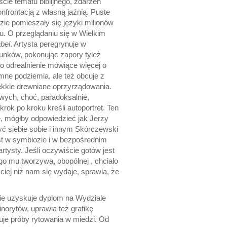
cie tematu biblijnego, zdarzeń
frontacją z własną jaźnią. Puste
zie pomieszały się języki milionów
łu. O przeglądaniu się w Wielkim
bel
. Artysta peregrynuje w
lunków, pokonując zapory tyleż
go odrealnienie mówiące więcej o
mne podziemia, ale też obcuje z
ękkie drewniane oprzyrządowania.
wych, choć, paradoksalnie,
ok po kroku kreśli autoportret. Ten
ie, mógłby odpowiedzieć jak Jerzy
żyć siebie sobie i innym Skórczewski
t w symbiozie i w bezpośrednim
artysty. Jeśli oczywiście gotów jest
ego mu tworzywa, obopólnej , chciało
ęściej niż nam się wydaje, sprawia, że
zie uzyskuje dyplom na Wydziale
inorytów, uprawia też grafikę
uje próby rytowania w miedzi. Od