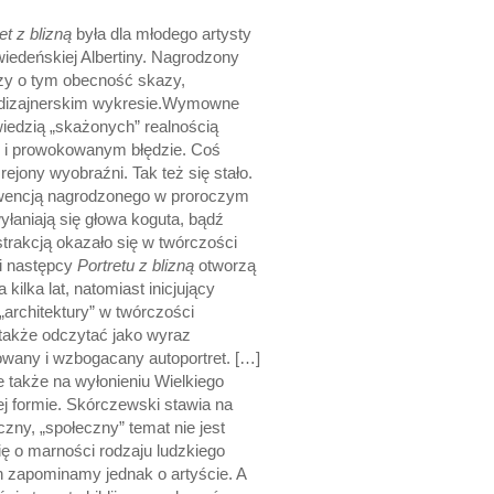
et z blizną
była dla młodego artysty
iedeńskiej Albertiny. Nagrodzony
czy o tym obecność skazy,
al dizajnerskim wykresie.Wymowne
owiedzią „skażonych” realnością
i i prowokowanym błędzie. Coś
ejony wyobraźni. Tak też się stało.
kwencją nagrodzonego w proroczym
yłaniają się głowa koguta, bądź
trakcją okazało się w twórczości
i następcy
Portretu z blizną
otworzą
ilka lat, natomiast inicjujący
„architektury” w twórczości
także odczytać jako wyraz
owany i wzbogacany autoportret. […]
 także na wyłonieniu Wielkiego
j formie. Skórczewski stawia na
zny, „społeczny” temat nie jest
ię o marności rodzaju ludzkiego
h zapominamy jednak o artyście. A