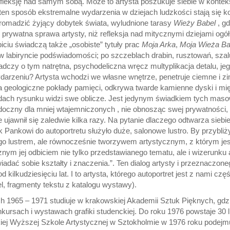
leksję nad samym sobą. Może to artysta poszukuje siebie w kontekś
n sposób ekstremalne wydarzenia w dziejach ludzkości stają się kon
gromadzić żyjący dobytek świata, wyludnione tarasy
Wieży Babel
, gd
 prywatna sprawa artysty, niż refleksja nad mitycznymi dziejami ogó
ciu świadczą także „osobiste” tytuły prac
Moja Arka
,
Moja Wieża Ba
k w labiryncie podświadomości; po szczeblach drabin, rusztowań, sza
adczy o tym natrętna, psychodeliczna wręcz multyplikacja detalu, je
ydarzeniu? Artysta wchodzi we własne wnętrze, penetruje ciemne i zi
 geologiczne pokłady pamięci, odkrywa twarde kamienne dyski i mi
dach rysunku widzi swe oblicze. Jest jedynym świadkiem tych maso
oczny dla mniej wtajemniczonych , nie obnosząc swej prywatności, kr
ie ujawnił się zaledwie kilka razy. Na pytanie dlaczego odtwarza sieb
k Pankowi do autoportretu służyło duże, salonowe lustro. By przybli
o lustrem, ale równocześnie tworzywem artystycznym, z którym jes
cznym jej odbiciem nie tylko przedstawianego tematu, ale i wizerunku 
iadać sobie kształty i znaczenia.”. Ten dialog artysty i przeznaczon
 od kilkudziesięciu lat. I to artysta, którego autoportret jest z nami cz
el, fragmenty tekstu z katalogu wystawy).
h 1965 – 1971 studiuje w krakowskiej Akademii Sztuk Pięknych, gd
nkursach i wystawach grafiki studenckiej. Do roku 1976 powstaje 30 l
iej Wyższej Szkole Artystycznej w Sztokholmie w 1976 roku podejm