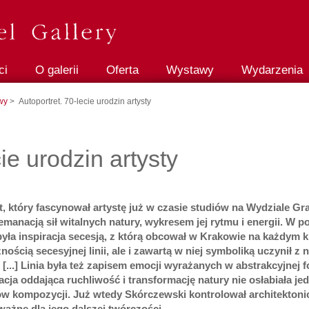
ci
O galerii
Oferta
Wystawy
Wydarzenia
wy
> Autoportret. 70-lecie urodzin artysty
ie urodzin artysty
t, który fascynował artystę już w czasie studiów na Wydziale Gra
emanacją sił witalnych
natury,
wykresem
jej
rytmu i
energi
i
.
W po
yła inspiracja
secesją
,
z którą obcował
w Krakowie
na każdym k
znością
secesyjnej linii
, ale i zawartą
w niej
symboliką uczynił z 
 [...] Linia była też
zapisem
emocji
wyrażanych w abstrakcyjnej f
acja
oddając
a
ruchliwość i transformację natury nie osłabi
a
ł
a
jed
w kompozycji. Już wtedy Skórczewski kontrolował architektoni
ważne dla
jego
dalszej twórczośc
i
.