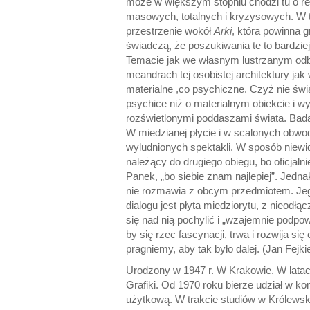
może w większym stopniu chodzi tu o ref
masowych, totalnych i kryzysowych. W te
przestrzenie wokół
Arki
, która powinna 
świadczą, że poszukiwania te to bardziej
Temacie jak we własnym lustrzanym odbi
meandrach tej osobistej architektury ja
materialne ,co psychiczne. Czyż nie świ
psychice niż o materialnym obiekcie i w
rozświetlonymi poddaszami świata. Bada
W miedzianej płycie i w scalonych obwo
wyludnionych spektakli. W sposób niewid
należący do drugiego obiegu, bo oficjaln
Panek, „bo siebie znam najlepiej”. Jedna
nie rozmawia z obcym przedmiotem. Jeg
dialogu jest płyta miedziorytu, z nieodłą
się nad nią pochylić i „wzajemnie podpow
by się rzec fascynacji, trwa i rozwija się
pragniemy, aby tak było dalej. (Jan Fejki
Urodzony w 1947 r. W Krakowie. W latac
Grafiki. Od 1970 roku bierze udział w ko
użytkową. W trakcie studiów w Królewsk