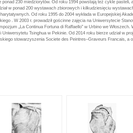
e ponad 230 miedziorytów. Od roku 1994 powstają też cykle pasteli, 
udział w ponad 200 wystawach zbiorowych i kilkudziesięciu wystawac
h charytatywnych. Od roku 1995 do 2004 wykłada w Europejskiej Aka
kiego . W 2003 r. prowadził gościnne zajęcia na Uniwersytecie St
pozjum „La Continua Fortuna di Raffaello” w Urbino we Włoszech. W
i Uniwersytetu Tsinghua w Pekinie. Od 2014 roku bierze udział w pro
uskiego stowarzyszenia Societe des Peintres–Graveurs Francais, a