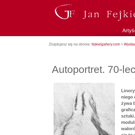
Artyś
09.12.2017
Znajdujesz się na stronie:
fejkielgallery.com
>
Wysta
Autoportret. 70-lec
Linory
niego 
żywa b
grafic
sztuki.
modul
waloró
się
to