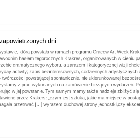
 zapowietrzonych dni
ystawie, która powstała w ramach programu Cracow Art Week Kraker
ewodnim hasłem tegorocznych Krakres, organizowanych w cieniu pan
rzebie dramatycznego wyboru, a zarazem i kategorycznej wizji chci
ryday activity; zapis bezinteresownych, codziennych artystycznych
 - twórczości powstającej spontanicznie, nie ukierunkowanej bezpoś
zystamy z prac wykonanych na zamówienie bieżących wydarzeń. Przy
erując w jej powstanie. Tym samym mamy także nadzieję zbliżyć się
tawione przez Krakers: „czym jest sztuka, jakie ma miejsce w postap
agała przetrwać […] wyrazem duchowej strony jednostki,czy eksce