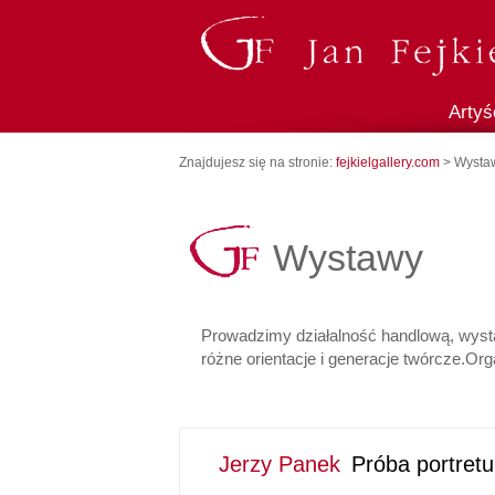
Artyś
Znajdujesz się na stronie:
fejkielgallery.com
> Wysta
Wystawy
Prowadzimy działalność handlową, wysta
różne orientacje i generacje twórcze.Or
Jerzy Panek
Próba portretu