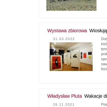
Wystawa zbiorowa
Wiosłuj
Dot
31.03.2022
ins
tem
pro
spo
naw
fes
Władysław Pluta
Wakacje di
Pos
26.11.2021