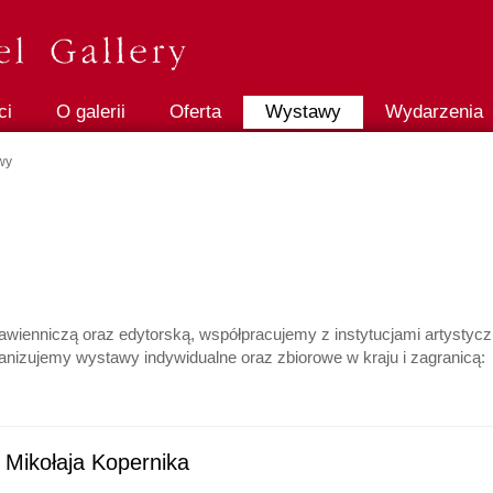
ci
O galerii
Oferta
Wystawy
Wydarzenia
wy
wienniczą oraz edytorską, współpracujemy z instytucjami artystycz
ganizujemy wystawy indywidualne oraz zbiorowe w kraju i zagranicą:
 Mikołaja Kopernika