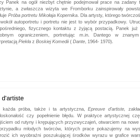
zy Panek na ogół niezbyt chętnie podejmował prace na zadany 
ztynie, a zwłaszcza wizyta we Fromborku zainspirowały powsta
ułuje
Próba portretu Mikołaja Kopernika
. Dla artysty, którego twórcz
 wokół autoportretu i portretu nie jest to wybór przypadkowy. Ut
pośredniego, fizycznego kontaktu z żyjącą postacią. Panek już 
obnym ograniczeniem, portretując m.in. Dantego w znanym
erpretacją
Piekła
z
Boskiej Komedii
(
Dante
, 1964- 1970).
d'artiste
 każda próba, także i ta artystyczna,
Epreuve d’artiste,
zakład
doskonałość czy popełnienie błędu. W praktyce artystycznej częst
jściem od rutyny i krępujących przyzwyczajeń, otwarciem na nowe
rzypadku młodych twórców, których prace pokazujemy na wyst
rozić ich wyobraźni poszukującej środków wyrazu w grafice wars