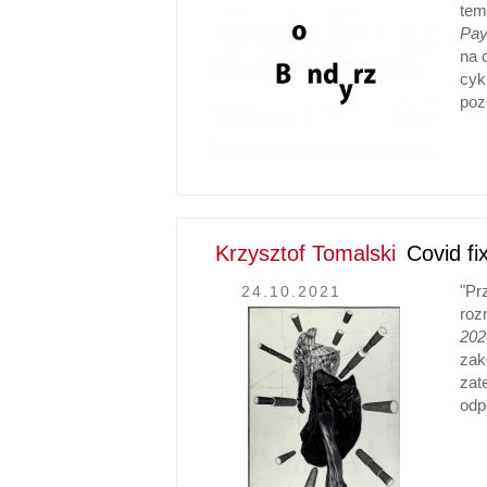
tem
Pay
na 
cyk
poz
Krzysztof Tomalski
Covid fi
"Pr
24.10.2021
roz
202
zak
zat
odp