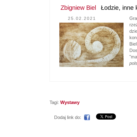
Zbigniew Biel
Łodzie, inne 
Gra
25.02.2021
rze
dzi
kon
Bie
Dos
"ma
pols
Tagi:
Wystawy
Dodaj link do: