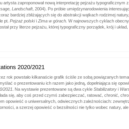
u artysta zaproponował nową interpretację pejzażu typograficznym 
sage, Landschaft
, 2004). Po próbie umiędzynarodowienia interesując
coraz bardziej zbliżających się do abstrakcji wątkach rodzimej natury
le pt.
Pejza
ż
polski
i
Zima w górach.
W najnowszych cyklach obecnyc
ostał przy literze pejzażu, której typograficzny porządek, krój i ukła
xations 2020/2021
zez rok powstało kilkanaście grafik ściśle ze sobą powiązanych tema
myślać o prezentowaniu ich razem jako jedną, dopełniająca się opo
0/2021
.
Na wystawie prezentowane są dwa cykle
Stabilizatory
i
W
ar
łada się, aby coś przed czymś zabezpieczać, ratować, chronić, chroni
em opowieść o uniwersalnych, odwiecznych zależnościach: zewnętr
orności, a szerzej opowieść o bezsilności nie tylko wobec natury, ale 