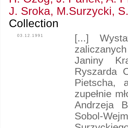
J. Sroka, M.Surzycki, 
Collection
[...] Wyst
03.12.1991
zaliczanych
Janiny Kr
Ryszarda O
Pietscha, 
zupełnie mł
Andrzeja 
Sobol-We
Surzycki