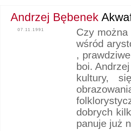
Andrzej Bębenek
Akwaf
Czy można p
07.11.1991
wśród aryst
, prawdziwe
boi. Andrze
kultury, s
obrazowani
folkloryst
dobrych kilk
panuje już n