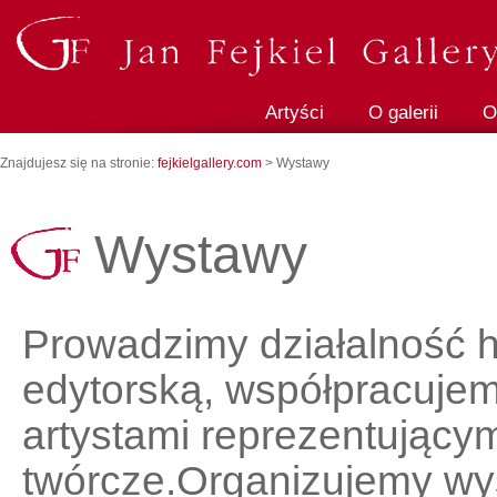
Artyści
O galerii
O
Znajdujesz się na stronie:
fejkielgallery.com
> Wystawy
Wystawy
Prowadzimy działalność 
edytorską, współpracujemy
artystami reprezentującym
twórcze.Organizujemy wy