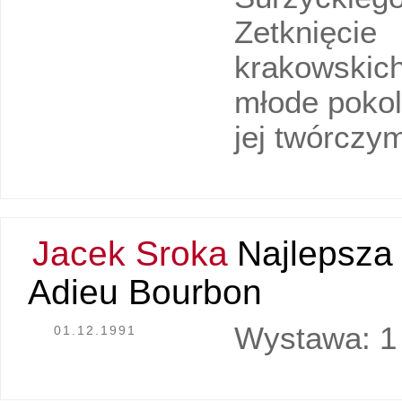
Zetknięci
krakowskich
młode pokole
jej twórczy
Jacek Sroka
Najlepsza 
Adieu Bourbon
Wystawa: 1 
01.12.1991