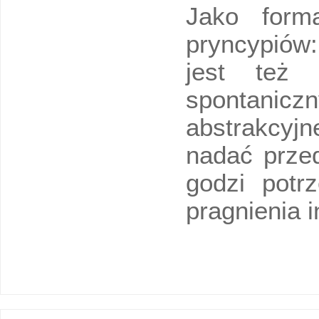
Jako form
pryncypiów
jest też 
spontaniczn
abstrakcyjn
nadać prze
godzi potrz
pragnienia i