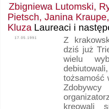
Zbigniewa Lutomski, Ry
Pietsch, Janina Kraupe
Kluza
Laureaci i następ
Z krakowsk
17.05.1991
dziś już Tr
wielu wyb
debiutowal
tożsamość w
Zdobywcy
organizator
kreowali 