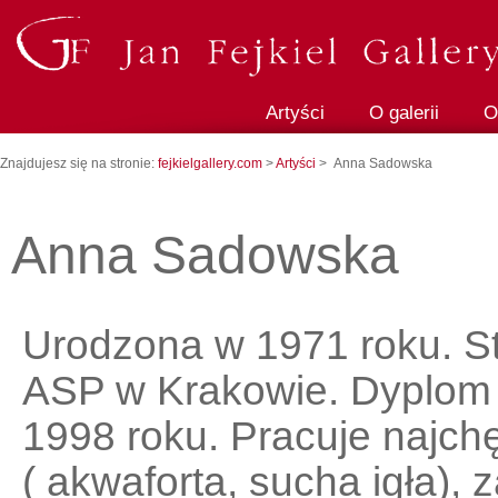
Artyści
O galerii
O
Znajdujesz się na stronie:
fejkielgallery.com
>
Artyści
> Anna Sadowska
Anna Sadowska
Urodzona w 1971 roku. St
ASP w Krakowie. Dyplom 
1998 roku. Pracuje najch
( akwaforta, sucha igła), 