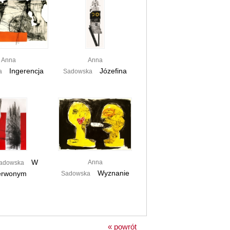
Anna
Anna
Ingerencja
Józefina
a
Sadowska
W
Anna
adowska
Wyznanie
erwonym
Sadowska
« powrót