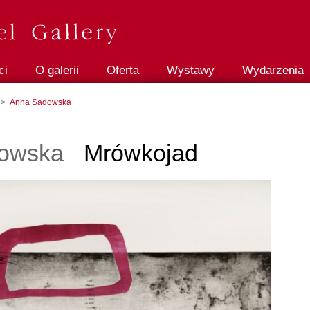
ci
O galerii
Oferta
Wystawy
Wydarzenia
>
Anna Sadowska
owska
Mrówkojad