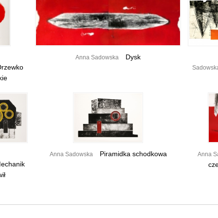
Dysk
Anna Sadowska
rzewko
Sadowsk
kie
Piramidka schodkowa
Anna Sadowska
Anna S
echanik
cz
ił