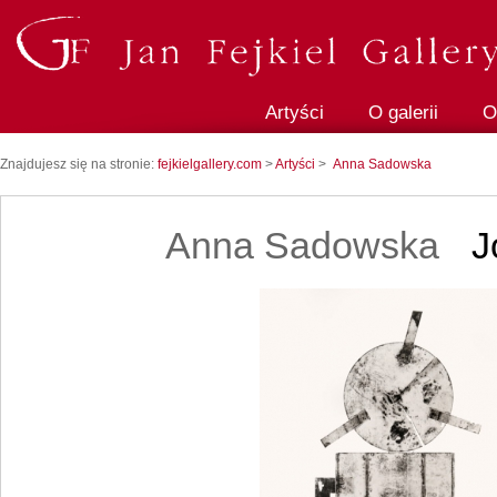
Artyści
O galerii
O
Znajdujesz się na stronie:
fejkielgallery.com
>
Artyści
>
Anna Sadowska
Anna Sadowska
J