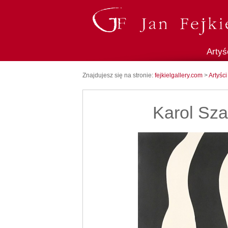
Artyś
Znajdujesz się na stronie:
fejkielgallery.com
>
Artyści
Karol Sza