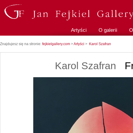
Artyści
O galerii
O
Znajdujesz się na stronie:
fejkielgallery.com
>
Artyści
>
Karol Szafran
Karol Szafran
Fr