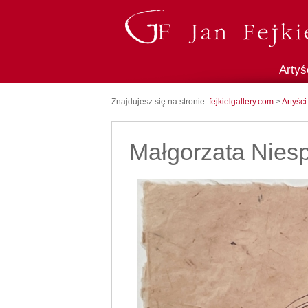
Artyś
Znajdujesz się na stronie:
fejkielgallery.com
>
Artyści
Małgorzata Nies