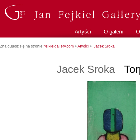
Artyści
O galerii
O
Znajdujesz się na stronie:
fejkielgallery.com
>
Artyści
>
Jacek Sroka
Jacek Sroka
Tor