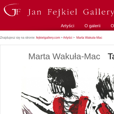
Artyści
O galerii
O
Znajdujesz się na stronie:
fejkielgallery.com
>
Artyści
>
Marta Wakuła-Mac
Marta Wakuła-Mac
Ta