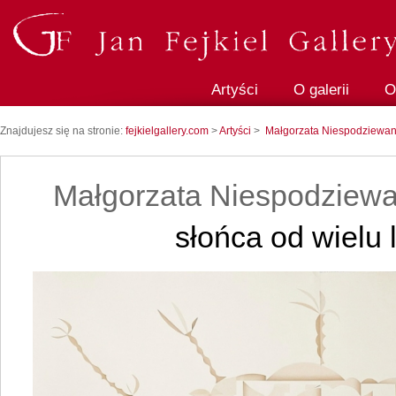
Artyści
O galerii
O
Znajdujesz się na stronie:
fejkielgallery.com
>
Artyści
>
Małgorzata Niespodziewa
Małgorzata Niespodziew
słońca od wielu l