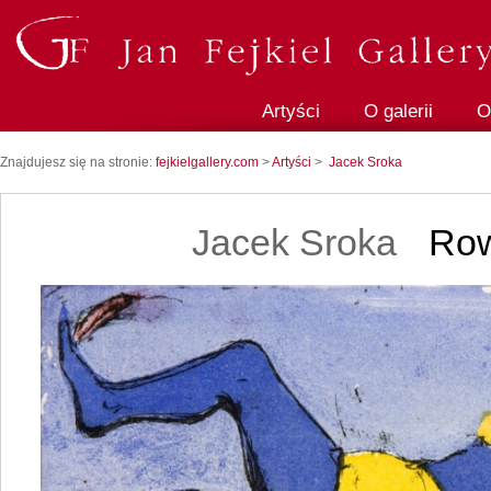
Artyści
O galerii
O
Znajdujesz się na stronie:
fejkielgallery.com
>
Artyści
>
Jacek Sroka
Jacek Sroka
Row