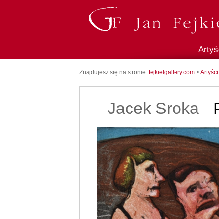
Artyś
Znajdujesz się na stronie:
fejkielgallery.com
>
Artyści
Jacek Sroka
P