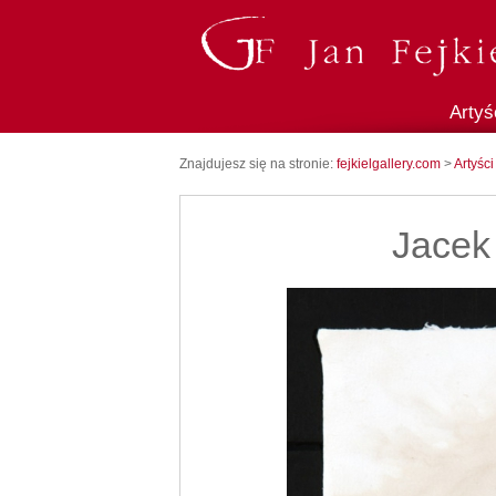
Artyś
Znajdujesz się na stronie:
fejkielgallery.com
>
Artyści
Jacek