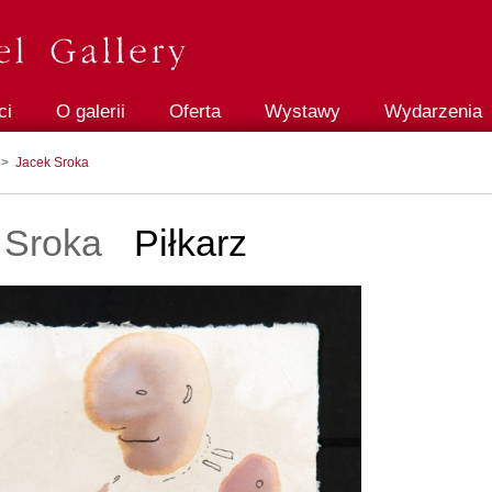
ci
O galerii
Oferta
Wystawy
Wydarzenia
>
Jacek Sroka
 Sroka
Piłkarz