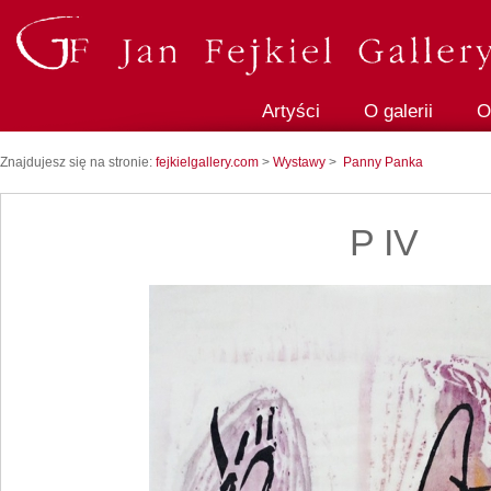
Artyści
O galerii
O
Znajdujesz się na stronie:
fejkielgallery.com
>
Wystawy
>
Panny Panka
P IV