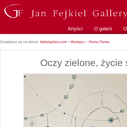
Artyści
O galerii
O
Znajdujesz się na stronie:
fejkielgallery.com
>
Wystawy
>
Panny Panka
Oczy zielone, życie