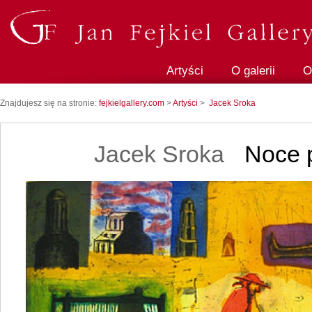
Artyści
O galerii
O
Znajdujesz się na stronie:
fejkielgallery.com
>
Artyści
>
Jacek Sroka
Jacek Sroka
Noce p