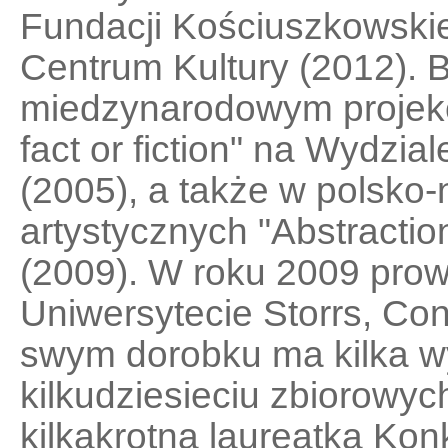
Fundacji Kościuszkowskie
Centrum Kultury (2012). B
miedzynarodowym projekci
fact or fiction" na Wydzia
(2005), a także w polsko
artystycznych "Abstractio
(2009). W roku 2009 prow
Uniwersytecie Storrs, Co
swym dorobku ma kilka wy
kilkudziesieciu zbiorowyc
kilkakrotną laureatką Ko