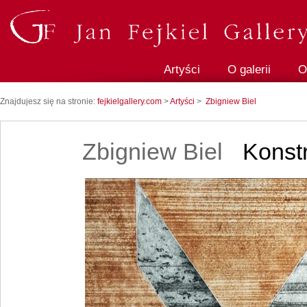
Artyści
O galerii
O
Znajdujesz się na stronie:
fejkielgallery.com
>
Artyści
>
Zbigniew Biel
Zbigniew Biel
Konstr