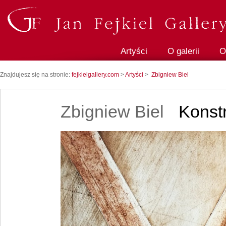
Artyści
O galerii
O
Znajdujesz się na stronie:
fejkielgallery.com
>
Artyści
>
Zbigniew Biel
Zbigniew Biel
Konstr