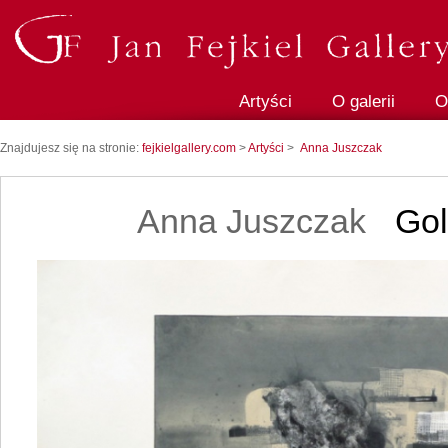
Artyści
O galerii
O
Znajdujesz się na stronie:
fejkielgallery.com
>
Artyści
>
Anna Juszczak
Anna Juszczak
Gol