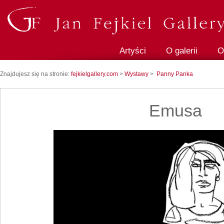
Artyści
O galerii
O
Znajdujesz się na stronie:
fejkielgallery.com
>
Wystawy
>
Panny Panka
Emusa