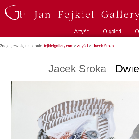
Artyści
O galerii
O
Znajdujesz się na stronie:
fejkielgallery.com
>
Artyści
>
Jacek Sroka
Jacek Sroka
Dwie