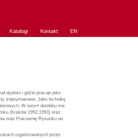
Katalogi
Kontakt
EN
ał dyplom i gdzie pracuje jako
kty trójwymiarowe. Jako technikę
 zbiorowych. W swym dorobku ma
 Roku (Kraków 1992,1993) oraz
twa oraz Pracownię Rysunku na
pokazach organizowanych przez