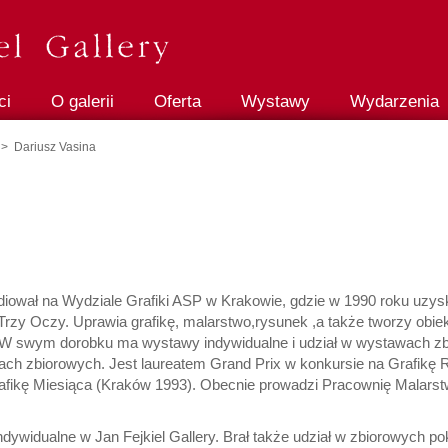
ci
O galerii
Oferta
Wystawy
Wydarzenia
> Dariusz Vasina
diował na Wydziale Grafiki ASP w Krakowie, gdzie w 1990 roku uzysk
 Trzy Oczy. Uprawia grafikę, malarstwo,rysunek ,a także tworzy obie
tę. W swym dorobku ma wystawy indywidualne i udział w wystawach
ach zbiorowych. Jest laureatem Grand Prix w konkursie na Grafikę
rafikę Miesiąca (Kraków 1993). Obecnie prowadzi Pracownię Malars
ndywidualne w Jan Fejkiel Gallery. Brał także udział w zbiorowych 