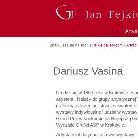
Artyś
Znajdujesz się na stronie:
fejkielgallery.com
>
Artyści
Dariusz Vasina
Urodził się w 1964 roku w Krakowie. Stu
asystent . Należy do grupy artystycznej
graficzną najczęściej stosuje akwafor
wystawy indywidualne i udział w wystaw
Grand Prix w konkursie na Najlepszą G
Wydziale Grafiki ASP w Krakowie.
Artysta miał dotychczas dwie wystawy i