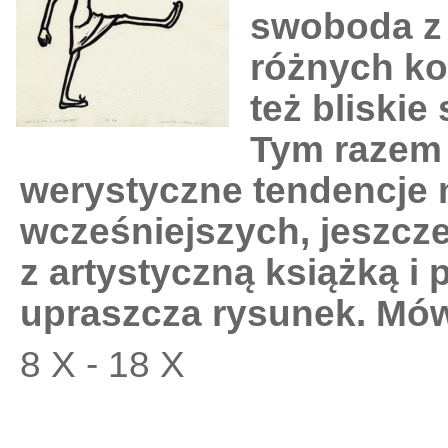
swoboda z 
różnych ko
też bliskie 
Tym razem n
werystyczne tendencje 
wcześniejszych, jeszcz
z artystyczną książką i
upraszcza rysunek. Mówi
8 X - 18 X