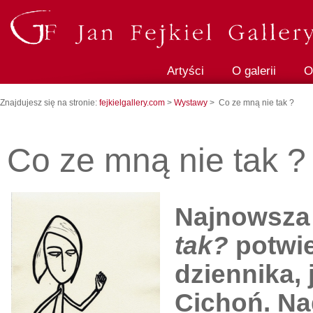
Artyści
O galerii
O
Znajdujesz się na stronie:
fejkielgallery.com
>
Wystawy
> Co ze mną nie tak ?
Co ze mną nie tak ?
Najnowsza
tak?
potwie
dziennika,
Cichoń
. Na