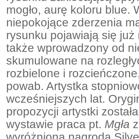
mogło, aurę koloru blue.
niepokojące zderzenia ma
rysunku pojawiają się już 
także wprowadzony od ni
skumulowane na rozległyc
rozbielone i rozcieńczone
powab. Artystka stopnio
wcześniejszych lat. Oryg
propozycji artystki zosta
wystawie praca pt.
Mgła
z
wyróżniona nagrodą Silve