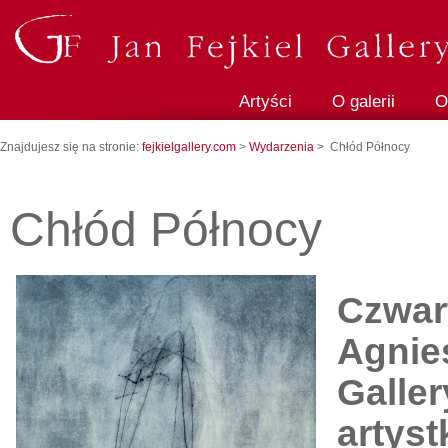
Artyści
O galerii
O
Znajdujesz się na stronie:
fejkielgallery.com
>
Wydarzenia
> Chłód Północy
Chłód Północy
Czwar
Agnie
Galle
artyst