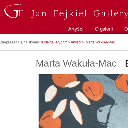
Artyści
O galerii
O
Znajdujesz się na stronie:
fejkielgallery.com
>
Artyści
>
Marta Wakuła-Mac
Marta Wakuła-Mac
B