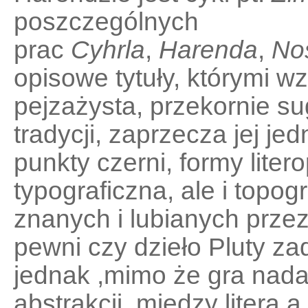
poszczególnych
prac
Cyhrla
,
Harenda
,
No
opisowe tytuły, którymi w
pejzażysta, przekornie su
tradycji
,
zaprzecza jej je
punkty czerni
,
formy litero
typograficzna, ale i topog
znanych i lubianych przez
pewni czy dzieło Pluty za
jednak ,mimo że gra nada
abstrakcji, miedzy literą