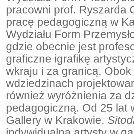
pracowni prof. Ryszarda 
pracę pedagogiczną w Ka
Wydziału Form Przemysło
gdzie obecnie jest profe
graficzne i
grafikę artysty
w
kraju i za granicą. Obo
w
dziedzin
ach
projektowani
również wyróżnienia za dz
pedagogiczną. Od 2
5
lat 
Gallery w Krakowie.
Sitod
indywidualną artysty w gal