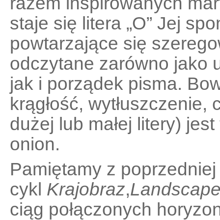
razem inspirowanych mar
staje się litera „O” Jej sp
powtarzające się szereg
odczytane zarówno jako 
jak i porządek pisma
.
Bow
krągłość
,
wytłuszczenie, ci
dużej lub małej litery) je
onion.
Pamiętamy z poprzedniej
cykl
Krajobraz
,
Landscap
ciąg połączonych horyzon