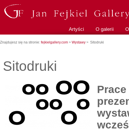
Artyści
O galerii
O
Znajdujesz się na stronie:
fejkielgallery.com
>
Wystawy
> Sitodruki
Sitodruki
P
rac
e
prezen
wysta
wcześ