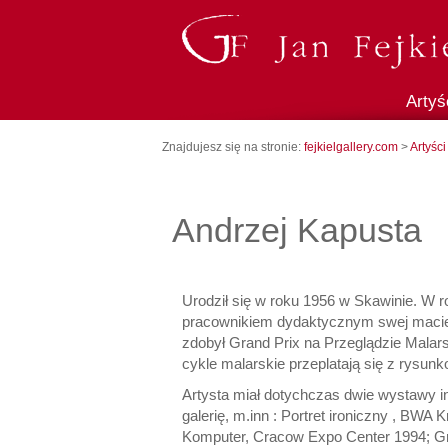
Artyś
Znajdujesz się na stronie:
fejkielgallery.com
>
Artyści
Andrzej Kapusta
Urodził się w roku 1956 w Skawinie. W 
pracownikiem dydaktycznym swej macierzy
zdobył Grand Prix na Przeglądzie Malars
cykle malarskie przeplatają się z rys
Artysta miał dotychczas dwie wystawy i
galerię, m.inn : Portret ironiczny , BW
Komputer, Cracow Expo Center 1994; Graf