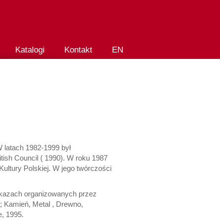
Katalogi
Kontakt
EN
 latach 1982-1999 był
tish Council ( 1990). W roku 1987
ultury Polskiej. W jego twórczości
pokazach organizowanych przez
4; Kamień, Metal , Drewno,
e, 1995.