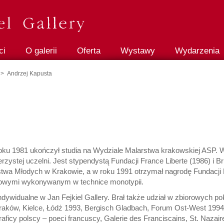
ci
O galerii
Oferta
Wystawy
Wydarzenia
> Andrzej Kapusta
roku 1981 ukończył studia na Wydziale Malarstwa krakowskiej ASP. W
stej uczelni. Jest stypendystą Fundacji France Liberte (1986) i Bri
twa Młodych w Krakowie, a w roku 1991 otrzymał nagrodę Fundacji K
unkowymi wykonywanym w technice monotypii.
ndywidualne w Jan Fejkiel Gallery. Brał także udział w zbiorowych 
A Kraków, Kielce, Łódż 1993, Bergisch Gladbach, Forum Ost-West 199
icy polscy – poeci francuscy, Galerie des Franciscains, St. Nazair