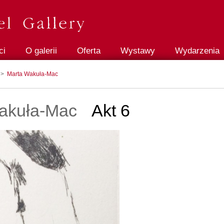
ci
O galerii
Oferta
Wystawy
Wydarzenia
>
Marta Wakuła-Mac
akuła-Mac
Akt 6