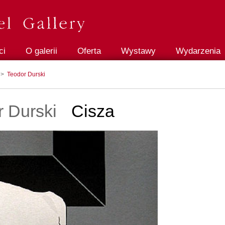
ci
O galerii
Oferta
Wystawy
Wydarzenia
>
Teodor Durski
 Durski
Cisza