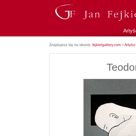
Artyś
Znajdujesz się na stronie:
fejkielgallery.com
>
Artyści
Teodor