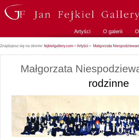
Artyści
O galerii
O
Znajdujesz się na stronie:
fejkielgallery.com
>
Artyści
>
Małgorzata Niespodziewa
Małgorzata Niespodziew
rodzinne