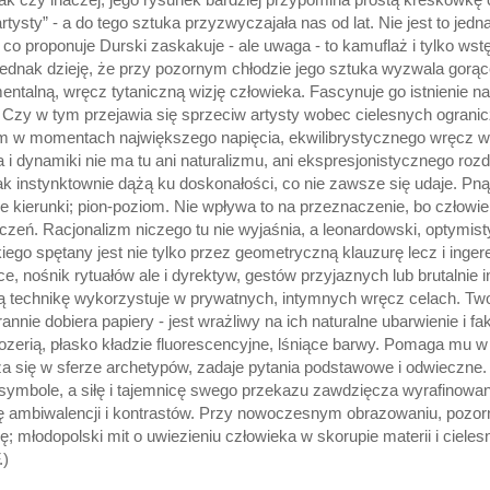
ysty” - a do tego sztuka przyzwyczajała nas od lat. Nie jest to jedn
co proponuje Durski zaskakuje - ale uwaga - to kamuflaż i tylko wstę
jednak dzieję, że przy pozornym chłodzie jego sztuka wyzwala gorąc
ntalną, wręcz tytaniczną wizję człowieka. Fascynuje go istnienie n
. Czy w tym przejawia się sprzeciw artysty wobec cielesnych ograni
m w momentach największego napięcia, ekwilibrystycznego wręcz wy
dynamiki nie ma tu ani naturalizmu, ani ekspresjonistycznego rozd
k instynktownie dążą ku doskonałości, co nie zawsze się udaje. Pną 
 kierunki; pion-poziom. Nie wpływa to na przeznaczenie, bo człowi
iczeń. Racjonalizm niczego tu nie wyjaśnia, a leonardowski, optym
go spętany jest nie tylko przez geometryczną klauzurę lecz i ingere
e, nośnik rytuałów ale i dyrektyw, gestów przyjaznych lub brutalnie
 technikę wykorzystuje w prywatnych, intymnych wręcz celach. Tworz
nnie dobiera papiery - jest wrażliwy na ich naturalne ubarwienie i f
zerią, płasko kładzie fluorescencyjne, lśniące barwy. Pomaga mu w ty
za się w sferze archetypów, zadaje pytania podstawowe i odwieczne.
ymbole, a siłę i tajemnicę swego przekazu zawdzięcza wyrafinowan
 ambiwalencji i kontrastów. Przy nowoczesnym obrazowaniu, pozorny
młodopolski mit o uwiezieniu człowieka w skorupie materii i cielesno
.)