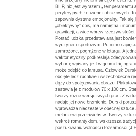
BHP, niż jest wyrazem „ temperamentu art
peryferyjnych konwencji obrazowych. To 
zapewnia dystans emocjonalny. Tak się 
„obiektywny” opis, ma namiętną i monume
grawitacji, a wiec wbrew rzeczywistości
Postać ludzka przedstawiana jest bowie
wyczynem sportowym. Pomimo napięcia i 
zamrożone, pogrążone w letargu. A jedna
wektor etyczny podkreślają zdecydowane
wyboru; wpisany jest w geometrię ogran
może odejść do lamusa. Człowiek Durskie
obcięte lecz ruchliwe i wszechobecne ręc
dąży do spotęgowania obrazu. Plakatową
zestawia je z modułów 70 x 100 cm. Stara
tworzy różne wersje swych prac. Z wirtuo
nadaje jej nowe brzmienie. Durski porus
wprowadza nieczęste w obecnej sztuce s
melanżowi przeciwieństw. Tworzy sztukę
wskroś romantykiem, wskrzesza tradycję; 
poszukiwaniu wolności i tożsamości (J.F