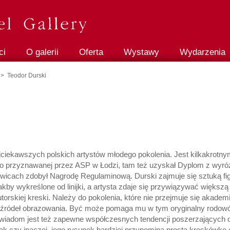
ci
O galerii
Oferta
Wystawy
Wydarzenia
> Teodor Durski
jciekawszych polskich artystów młodego pokolenia. Jest kilkakrotn
o przyznawanej przez ASP w Łodzi, tam też uzyskał Dyplom z wyró
towicach zdobył Nagrodę Regulaminową. Durski zajmuje się sztuką fi
akby wykreślone od linijki, a artysta zdaje się przywiązywać więks
torskiej kreski. Należy do pokolenia, które nie przejmuje się akade
 źródeł obrazowania. Być może pomaga mu w tym oryginalny rodowód 
 Świadom jest też zapewne współczesnych tendencji poszerzających d
Tak czy inaczej, jego rysunek bardziej przypomina prostą kreskówk