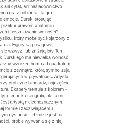
ak ani cytat, ani naśladownictwo
pna gra z odbiorcą. Ta gra
e emocje. Durski stosując
a przekór prawom anatomii i
czeń i poszukiwanie wolności?
siłku, który może być kojarzony z
arcia. Figury są posągowe,
się wzwyż, lub zniżają loty Ten
ek Durskiego ma niewielką wolność
istyczny wzorzec homo ad quadratum
ncję z zewnątrz, którą symbolizują
 ingerujących w prywatność. Artysta
y graficzne bilboardy, najczęściej
akturę. Eksperymentuje z kolorem -
m technika serigrafii, ale to on
 Jest artystą niejednoznacznym,
ej formie i zadziwiającemu
m dystansie i chłodzie jest na
ści, próbie wyrwania się z niej,