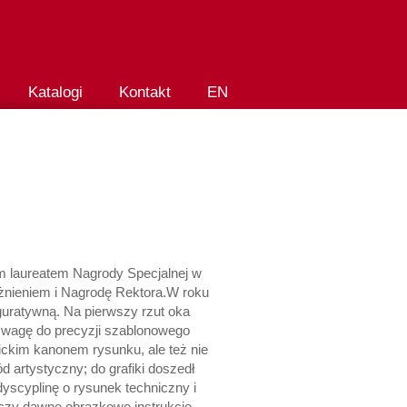
Katalogi
Kontakt
EN
ym laureatem Nagrody Specjalnej w
żnieniem i Nagrodę Rektora.W roku
guratywną. Na pierwszy rzut oka
zą wagę do precyzji szablonowego
mickim kanonem rysunku, ale też nie
artystyczny; do grafiki doszedł
yscyplinę o rysunek techniczny i
ę czy dawne obrazkowe instrukcje