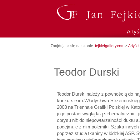
Artyś
Znajdujesz się na stronie:
fejkielgallery.com
>
Artyści
Teodor Durski
Teodor Durski należy z pewnością do na
konkursie im.Władysława Strzemińskieg
2003 na Triennale Grafiki Polskiej w Ka
jego postaci wyglądają schematycznie, j
obrysu niż do niepowtarzalności duktu au
podejmuje z nim polemiki. Szuka innych
poprzez studia tkaniny w łódzkiej ASP.
inne przejawy nieformalnego kreślenia. 