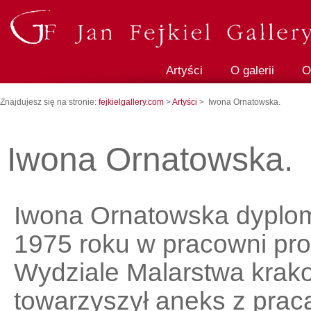
Artyści
O galerii
O
Znajdujesz się na stronie:
fejkielgallery.com
>
Artyści
> Iwona Ornatowska.
Iwona Ornatowska.
Iwona Ornatowska dyplom
1975 roku w pracowni pr
Wydziale Malarstwa krak
towarzyszył aneks z prac