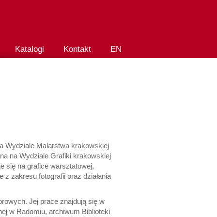
Katalogi
Kontakt
EN
a Wydziale Malarstwa krakowskiej
a na Wydziale Grafiki krakowskiej
e się na grafice warsztatowej,
 z zakresu fotografii oraz działania
rowych. Jej prace znajdują się w
 w Radomiu, archiwum Biblioteki