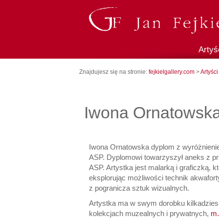
Artyś
Znajdujesz się na stronie:
fejkielgallery.com
>
Artyści
Iwona Ornatowska
Iwona Ornatowska dyplom z wyróżnienie
ASP. Dyplomowi towarzyszył aneks z pr
ASP. Artystka jest malarką i graficzką, 
eksplorując możliwości technik akwaforty 
z pogranicza sztuk wizualnych.
Artystka ma w swym dorobku kilkadziesi
kolekcjach muzealnych i prywatnych,
m.