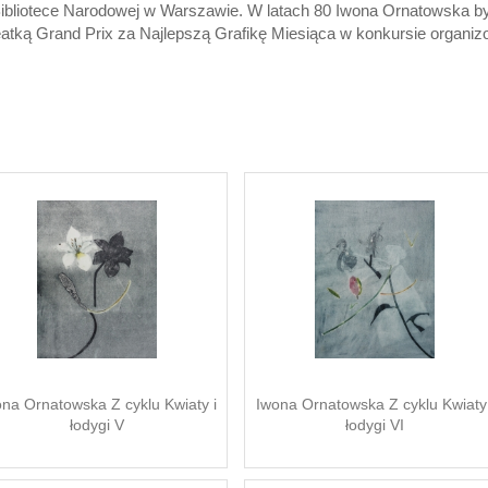
bliotece Narodowej w Warszawie. W latach 80 Iwona Ornatowska by
reatką Grand Prix za Najlepszą Grafikę Miesiąca w konkursie organ
na Ornatowska Z cyklu Kwiaty i
Iwona Ornatowska Z cyklu Kwiaty 
łodygi V
łodygi VI