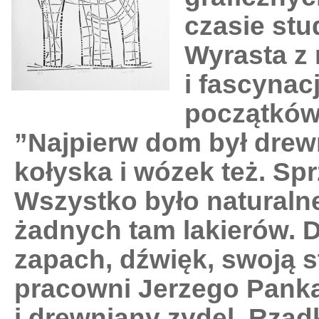
czasie stu
Wyrasta z
i fascynac
początków,
”Najpierw dom był drew
kołyska i wózek też. Sp
Wszystko było naturaln
żadnych tam lakierów. 
zapach, dźwięk, swoją s
pracowni Jerzego Panka 
i drewniany zydel. Rzad