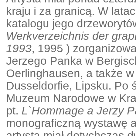
kraju i za granicą. W lata
katalogu jego drzeworytó
Werkverzeichnis der grap
1993
, 1995 ) zorganizow
Jerzego Panka w Bergisc
Oerlinghausen, a także w 
Dusseldorfie, Lipsku. Po 
Muzeum Narodowe w Krak
pt.
L`Hommage a Jerzy P
monograficzną wystawę art
artysta miał dotychczas 