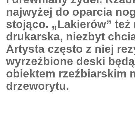
najwyżej do oparcia nog
stojąco. „Lakierów” też 
drukarska, niezbyt chci
Artysta często z niej r
wyrzeźbione deski będ
obiektem rzeźbiarskim 
drzeworytu.