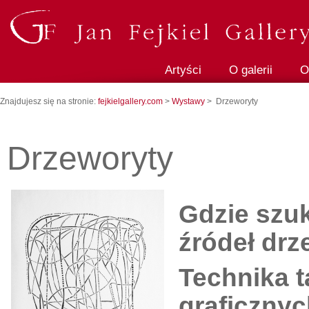
Artyści
O galerii
O
Znajdujesz się na stronie:
fejkielgallery.com
>
Wystawy
> Drzeworyty
Drzeworyty
Gdzie szuk
źródeł dr
Technika t
graficzny